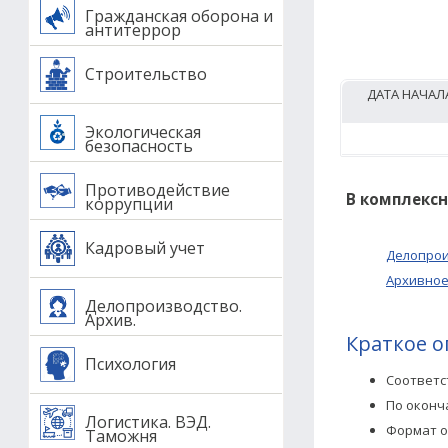
Гражданская оборона и
антитеррор
Строительство
ДАТА НАЧАЛ
Экологическая
безопасность
Противодействие
В комплексн
коррупции
Кадровый учет
Делопрои
Архивное
Делопроизводство.
Архив.
Краткое о
Психология
Соответс
По оконч
Логистика. ВЭД.
Формат о
Таможня