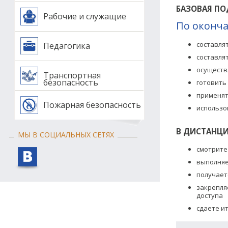
БАЗОВАЯ ПО
Рабочие и служащие
По оконча
составля
Педагогика
составля
осуществ
Транспортная
безопасность
готовить
применят
Пожарная безопасность
использо
В ДИСТАНЦИ
МЫ В СОЦИАЛЬНЫХ СЕТЯХ
смотрите
выполняе
получает
закрепля
доступа
сдаете и